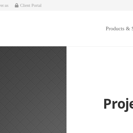
er.us
Client Portal
Products & 
Proj