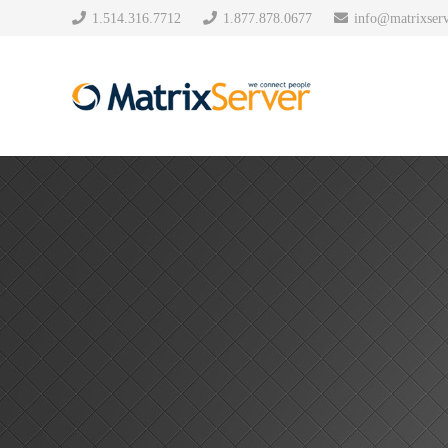
1.514.316.7712
1.877.878.0677
info@matrixserv