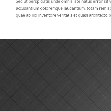
Sed ut perspiciatis unde omnis iste natus error sit
accusantium doloremque laudantium, totam rem ap
quae ab illo inventore veritatis et quasi architecto b