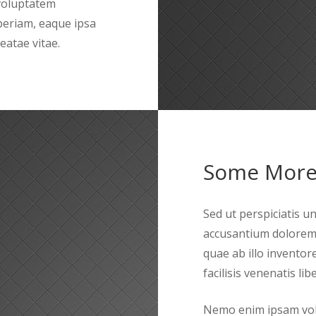
 voluptatem
eriam, eaque ipsa
eatae vitae.
Some More
Sed ut perspiciatis u
accusantium dolorem
quae ab illo inventore
facilisis venenatis l
Nemo enim ipsam volu