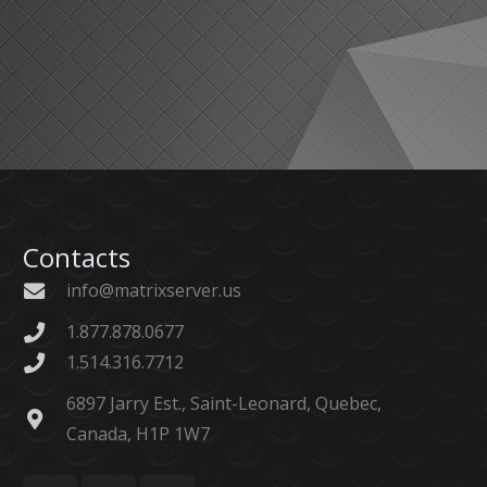
Contacts
info@matrixserver.us
1.877.878.0677
1.514.316.7712
6897 Jarry Est., Saint-Leonard, Quebec,
Canada, H1P 1W7