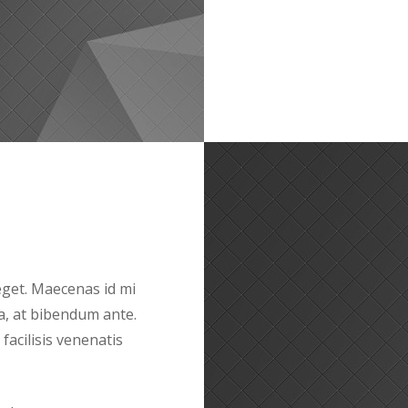
 eget. Maecenas id mi
a, at bibendum ante.
acilisis venenatis