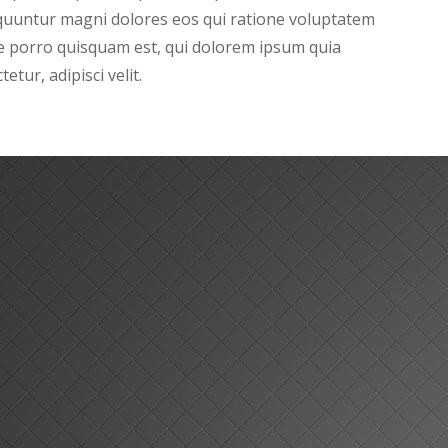
equuntur magni dolores eos qui ratione voluptatem
e porro quisquam est, qui dolorem ipsum quia
etur, adipisci velit.