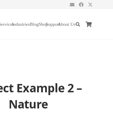
Services
Industries
Blog
Shop
Support
About Us
ect Example 2 –
Nature