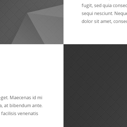
fugit, sed quia cons
sequi nesciunt. Nequ
dolor sit amet, consect
 eget. Maecenas id mi
a, at bibendum ante.
acilisis venenatis